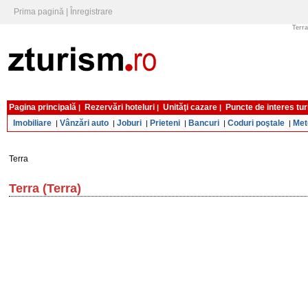
Prima pagină
|
Înregistrare
Terra
Pagina principală
Rezervări hoteluri
Unităţi cazare
Puncte de interes tur
|
|
|
Imobiliare
Vânzări auto
Joburi
Prieteni
Bancuri
Coduri poştale
Met
|
|
|
|
|
|
Terra
Terra (Terra)