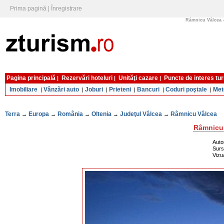
Prima pagină
|
Înregistrare
Râmnicu Vâlcea - 
Pagina principală
Rezervări hoteluri
Unităţi cazare
Puncte de interes tur
|
|
|
Imobiliare
Vânzări auto
Joburi
Prieteni
Bancuri
Coduri poştale
Met
|
|
|
|
|
|
Terra
Europa
România
Oltenia
Judeţul Vâlcea
Râmnicu Vâlcea
→
→
→
→
→
Râmnicu 
Auto
Sur
Vizu