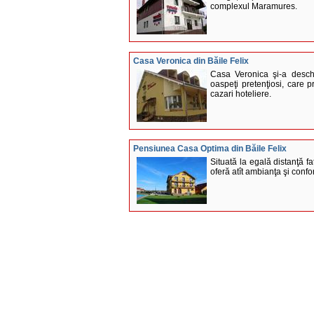
complexul Maramures.
Casa Veronica din Băile Felix
Casa Veronica şi-a deschi
oaspeţi pretenţiosi, care p
cazari hoteliere.
Pensiunea Casa Optima din Băile Felix
Situată la egală distanţă 
oferă atît ambianţa şi confor