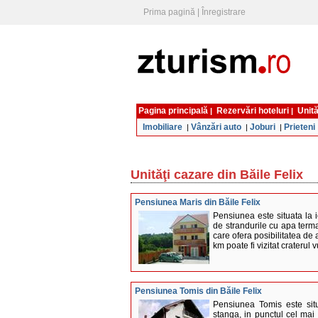
Prima pagină
|
Înregistrare
Pagina principală
Rezervări hoteluri
Unită
|
|
Imobiliare
Vânzări auto
Joburi
Prieteni
|
|
|
Unităţi cazare din Băile Felix
Pensiunea Maris din Băile Felix
Pensiunea este situata la 
de strandurile cu apa terma
care ofera posibilitatea de 
km poate fi vizitat craterul 
Pensiunea Tomis din Băile Felix
Pensiunea Tomis este sit
stanga, in punctul cel mai 