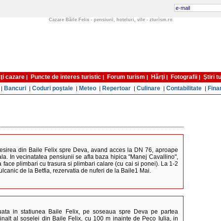
Cazare Băile Felix - pensiuni, hoteluri, vile - zturism.ro
ţi cazare
Puncte de interes turistic
Forum turism
Hărţi
Fotografii
Ştiri 
|
|
|
|
|
Bancuri
Coduri poştale
Meteo
Repertoar
Culinare
Contabilitate
Fina
|
|
|
|
|
|
|
iesirea din Baile Felix spre Deva, avand acces la DN 76, aproape
la. In vecinatatea pensiunii se afla baza hipica "Manej Cavallino",
a face plimbari cu trasura si plimbari calare (cu cai si ponei). La 1-2
vulcanic de la Betfia, rezervatia de nuferi de la Baile1 Mai.
uata in statiunea Baile Felix, pe soseaua spre Deva pe partea
inalt al soselei din Baile Felix, cu 100 m inainte de Peco Iulia, in