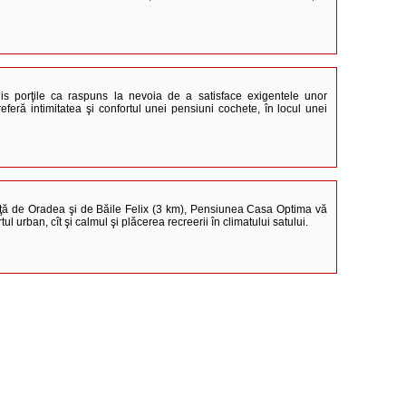
s porţile ca raspuns la nevoia de a satisface exigentele unor
referă intimitatea şi confortul unei pensiuni cochete, în locul unei
faţă de Oradea şi de Băile Felix (3 km), Pensiunea Casa Optima vă
tul urban, cît şi calmul şi plăcerea recreerii în climatului satului.