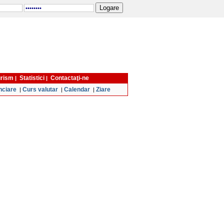
turism
Statistici
Contactaţi-ne
|
|
nciare
Curs valutar
Calendar
Ziare
|
|
|