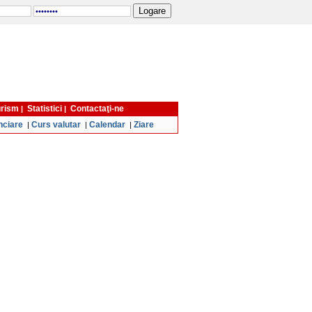
turism
Statistici
Contactaţi-ne
|
|
nciare
Curs valutar
Calendar
Ziare
|
|
|