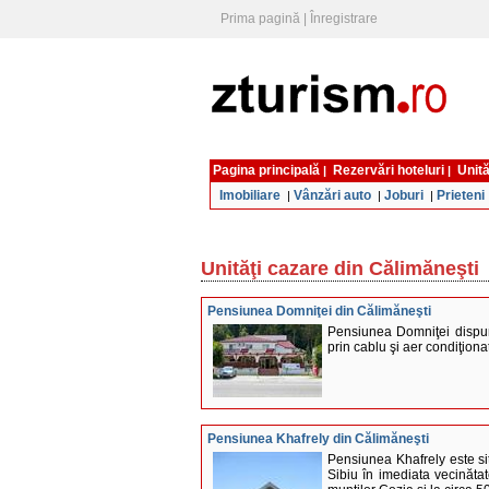
Prima pagină
|
Înregistrare
Pagina principală
Rezervări hoteluri
Unită
|
|
Imobiliare
Vânzări auto
Joburi
Prieteni
|
|
|
Unităţi cazare din Călimăneşti
Pensiunea Domniţei din Călimăneşti
Pensiunea Domniţei dispun
prin cablu şi aer condiţionat
Pensiunea Khafrely din Călimăneşti
Pensiunea Khafrely este s
Sibiu în imediata vecinăta