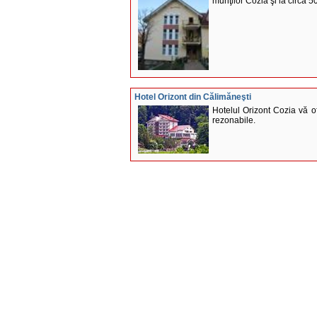
munţilor Cozia şi la circa 
Hotel Orizont din Călimăneşti
Hotelul Orizont Cozia vă of
rezonabile.