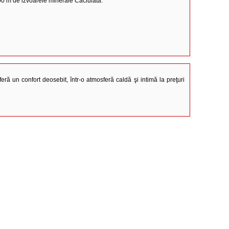
500 m de izvoarele minerale Căciulata.
eră un confort deosebit, într-o atmosferă caldă şi intimă la preţuri