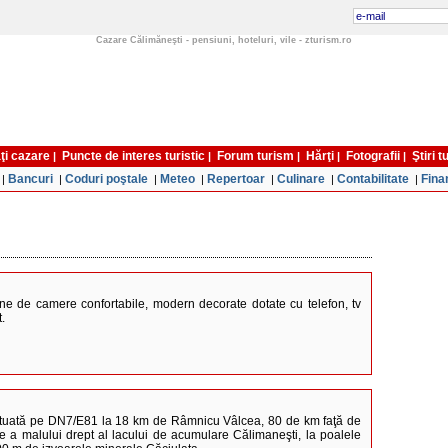
Cazare Călimăneşti - pensiuni, hoteluri, vile - zturism.ro
ţi cazare
Puncte de interes turistic
Forum turism
Hărţi
Fotografii
Ştiri 
|
|
|
|
|
Bancuri
Coduri poştale
Meteo
Repertoar
Culinare
Contabilitate
Fina
|
|
|
|
|
|
|
e de camere confortabile, modern decorate dotate cu telefon, tv
.
ituată pe DN7/E81 la 18 km de Râmnicu Vâlcea, 80 de km faţă de
te a malului drept al lacului de acumulare Călimaneşti, la poalele