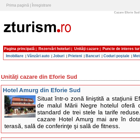
Prima pagină
|
Înregistrare
Cazare Eforie Sud 
Pagina principală
Rezervări hoteluri
Unităţi cazare
Puncte de interes tur
|
|
|
Imobiliare
Vânzări auto
Joburi
Prieteni
Bancuri
Coduri poştale
Met
|
|
|
|
|
|
Unităţi cazare din Eforie Sud
Hotel Amurg din Eforie Sud
Situat într-o zonă liniştită a staţiunii
de malul Mării Negre hotelul oferă c
standard de trei stele la tarife reduse
cazare Hotel Amurg mai are în dota
terasă, sală de conferinţe şi sală de fitness.