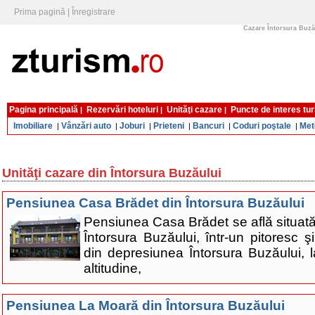
Prima pagină
|
Înregistrare
Cazare Întorsura Buzăul
Pagina principală
Rezervări hoteluri
Unităţi cazare
Puncte de interes tur
|
|
|
Imobiliare
Vânzări auto
Joburi
Prieteni
Bancuri
Coduri poştale
Met
|
|
|
|
|
|
Unităţi cazare din Întorsura Buzăului
Pensiunea Casa Brădet din Întorsura Buzăului
Pensiunea Casa Brădet se află situată 
Întorsura Buzăului, într-un pitoresc ş
din depresiunea Întorsura Buzăului, 
altitudine,
Pensiunea La Moară din Întorsura Buzăului