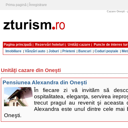
Prima pagină
|
Înregistrare
Cazare Oneşti - 
Pagina principală
Rezervări hoteluri
Unităţi cazare
Puncte de interes tur
|
|
|
Imobiliare
Vânzări auto
Joburi
Prieteni
Bancuri
Coduri poştale
Met
|
|
|
|
|
|
Unităţi cazare din Oneşti
Pensiunea Alexandra din Oneşti
În fiecare zi vă invităm să desc
ospitalitatea, eleganţa, servirea irepr
trecut pragul au revenit şi aceast
Alexandra este unul dintre cele mai 
Oneşti.