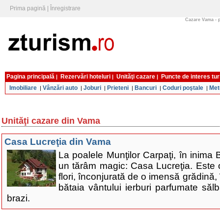
Prima pagină
|
Înregistrare
Cazare Vama - pe
Pagina principală
Rezervări hoteluri
Unităţi cazare
Puncte de interes tur
|
|
|
Imobiliare
Vânzări auto
Joburi
Prieteni
Bancuri
Coduri poştale
Met
|
|
|
|
|
|
Unităţi cazare din Vama
Casa Lucreţia din Vama
La poalele Munţilor Carpaţi, în inima 
un tărâm magic: Casa Lucreţia. Este 
flori, înconjurată de o imensă grădină,
bătaia vântului ierburi parfumate sălb
brazi.