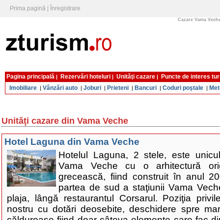
Prima pagină
|
Înregistrare
Cazare Vama Veche -
Pagina principală
Rezervări hoteluri
Unităţi cazare
Puncte de interes tur
|
|
|
Imobiliare
Vânzări auto
Joburi
Prieteni
Bancuri
Coduri poştale
Met
|
|
|
|
|
|
Unităţi cazare din Vama Veche
Hotel Laguna din Vama Veche
Hotelul Laguna, 2 stele, este unicul
Vama Veche cu o arhitectură orig
grecească, fiind construit în anul 20
partea de sud a staţiunii Vama Vec
plaja, lângă restaurantul Corsarul. Poziţia privi
nostru cu dotări deosebite, deschidere spre mare
călduroase fiind doar câteva elemente care fac d