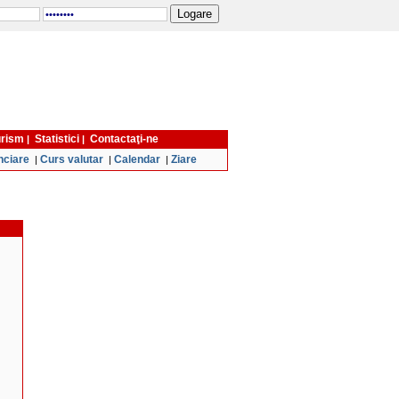
turism
Statistici
Contactaţi-ne
|
|
nciare
Curs valutar
Calendar
Ziare
|
|
|