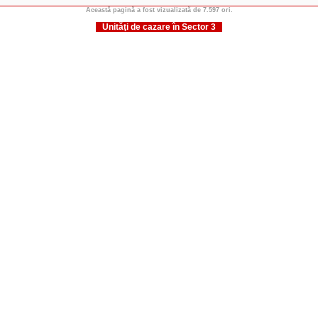
Această pagină a fost vizualizată de 7.597 ori.
Unităţi de cazare în Sector 3