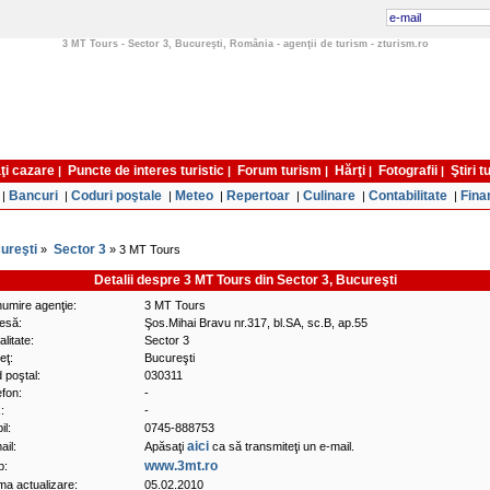
3 MT Tours - Sector 3, Bucureşti, România - agenţii de turism - zturism.ro
ţi cazare
Puncte de interes turistic
Forum turism
Hărţi
Fotografii
Ştiri 
|
|
|
|
|
Bancuri
Coduri poştale
Meteo
Repertoar
Culinare
Contabilitate
Fina
|
|
|
|
|
|
|
ureşti
Sector 3
»
» 3 MT Tours
Detalii despre 3 MT Tours din Sector 3, Bucureşti
umire agenţie:
3 MT Tours
esă:
Şos.Mihai Bravu nr.317, bl.SA, sc.B, ap.55
litate:
Sector 3
eţ:
Bucureşti
 poştal:
030311
efon:
-
:
-
il:
0745-888753
aici
ail:
Apăsaţi
ca să transmiteţi un e-mail.
www.3mt.ro
b:
ima actualizare:
05.02.2010