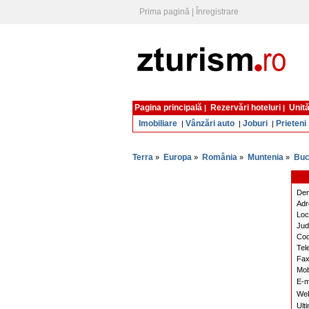
Prima pagină
|
Înregistrare
Pagina principală
Rezervări hoteluri
Unită
|
|
Imobiliare
Vânzări auto
Joburi
Prieteni
|
|
|
Terra
Europa
România
Muntenia
Buc
»
»
»
»
Den
Adr
Loca
Jud
Cod
Tel
Fax
Mob
E-m
We
Ult