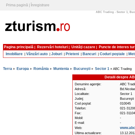
Prima pagină
|
Înregistrare
ABC Trading - Sector 1, Bucu
Pagina principală
Rezervări hoteluri
Unităţi cazare
Puncte de interes tur
|
|
|
Imobiliare
Vânzări auto
Joburi
Prieteni
Bancuri
Coduri poştale
Met
|
|
|
|
|
|
Terra
Europa
România
Muntenia
Bucureşti
Sector 1
»
»
»
»
»
» ABC Trading
Detalii despre AB
Denumire agenţie:
ABC Trad
Adresă:
Bd.Nicola
Localitate:
Sector 1
Judeţ:
Bucureşti
Cod poştal:
010045
Telefon:
021-31206
Fax:
021-3110
Mobil:
-
E-mail:
-
www.abct
Web:
Ultima actualizare:
13.12.201