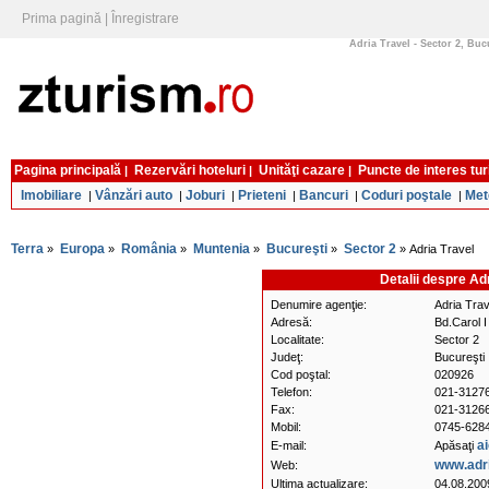
Prima pagină
|
Înregistrare
Adria Travel - Sector 2, Buc
Pagina principală
Rezervări hoteluri
Unităţi cazare
Puncte de interes tur
|
|
|
Imobiliare
Vânzări auto
Joburi
Prieteni
Bancuri
Coduri poştale
Met
|
|
|
|
|
|
Terra
Europa
România
Muntenia
Bucureşti
Sector 2
»
»
»
»
»
» Adria Travel
Detalii despre Ad
Denumire agenţie:
Adria Trav
Adresă:
Bd.Carol I 
Localitate:
Sector 2
Judeţ:
Bucureşti
Cod poştal:
020926
Telefon:
021-31276
Fax:
021-3126
Mobil:
0745-6284
ai
E-mail:
Apăsaţi
www.adri
Web:
Ultima actualizare:
04.08.200