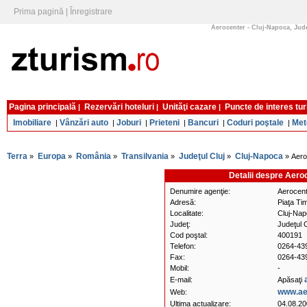
Prima pagină
|
Înregistrare
Aerocenter - Cluj-Napoca, Jude
Pagina principală
Rezervări hoteluri
Unităţi cazare
Puncte de interes tur
|
|
|
Imobiliare
Vânzări auto
Joburi
Prieteni
Bancuri
Coduri poştale
Met
|
|
|
|
|
|
Terra
Europa
România
Transilvania
Judeţul Cluj
Cluj-Napoca
»
»
»
»
»
» Aero
Detalii despre Aeroc
Denumire agenţie:
Aerocen
Adresă:
Piaţa Tim
Localitate:
Cluj-Na
Judeţ:
Judeţul C
Cod poştal:
400191
Telefon:
0264-43
Fax:
0264-43
Mobil:
-
E-mail:
Apăsaţi
www.ae
Web:
Ultima actualizare:
04.08.2