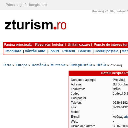
Prima pagină
|
Înregistrare
Pro Voiaj - Brăila, Judeţul 
Pagina principală
Rezervări hoteluri
Unităţi cazare
Puncte de interes tur
|
|
|
Imobiliare
Vânzări auto
Joburi
Prieteni
Bancuri
Coduri poştale
Met
|
|
|
|
|
|
Terra
Europa
România
Muntenia
Judeţul Brăila
Brăila
»
»
»
»
»
» Pro Voiaj
Detalii despre Pr
Denumire agenţie:
Pro Voiaj
Adresă:
Bd.Dorobanţ
Localitate:
Brăila
Judeţ:
Judeţul Bră
Cod poştal:
-
Telefon:
0239-6192
Fax:
0239-6192
Mobil:
-
ai
E-mail:
Apăsaţi
Web:
-
Ultima actualizare:
30.07.200