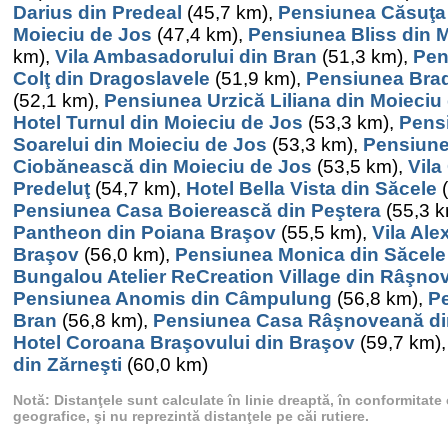
Darius din Predeal
(45,7 km),
Pensiunea Căsuţa 
Moieciu de Jos
(47,4 km),
Pensiunea Bliss din 
km),
Vila Ambasadorului din Bran
(51,3 km),
Pen
Colţ din Dragoslavele
(51,9 km),
Pensiunea Bradu
(52,1 km),
Pensiunea Urzică Liliana din Moieciu
Hotel Turnul din Moieciu de Jos
(53,3 km),
Pens
Soarelui din Moieciu de Jos
(53,3 km),
Pensiun
Ciobănească din Moieciu de Jos
(53,5 km),
Vila
Predeluţ
(54,7 km),
Hotel Bella Vista din Săcele
(
Pensiunea Casa Boierească din Peştera
(55,3 
Pantheon din Poiana Braşov
(55,5 km),
Vila Ale
Braşov
(56,0 km),
Pensiunea Monica din Săcele
Bungalou Atelier ReCreation Village din Râşno
Pensiunea Anomis din Câmpulung
(56,8 km),
Pe
Bran
(56,8 km),
Pensiunea Casa Râşnoveană d
Hotel Coroana Braşovului din Braşov
(59,7 km)
din Zărneşti
(60,0 km)
Notă: Distanţele sunt calculate în linie dreaptă, în conformitat
geografice, şi nu reprezintă distanţele pe căi rutiere.