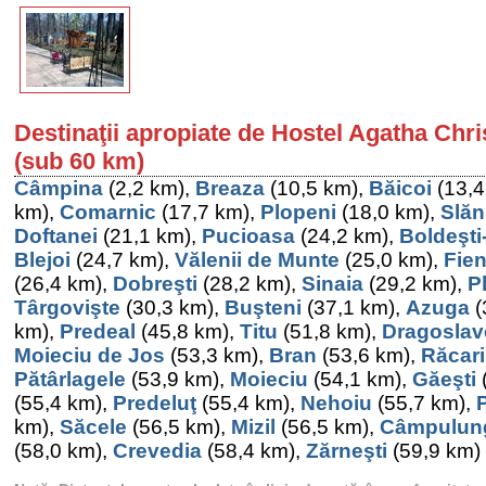
Destinaţii apropiate de Hostel Agatha Chri
(sub 60 km)
Câmpina
(2,2 km),
Breaza
(10,5 km),
Băicoi
(13,4
km),
Comarnic
(17,7 km),
Plopeni
(18,0 km),
Slăn
Doftanei
(21,1 km),
Pucioasa
(24,2 km),
Boldeşti
Blejoi
(24,7 km),
Vălenii de Munte
(25,0 km),
Fien
(26,4 km),
Dobreşti
(28,2 km),
Sinaia
(29,2 km),
Pl
Târgovişte
(30,3 km),
Buşteni
(37,1 km),
Azuga
(
km),
Predeal
(45,8 km),
Titu
(51,8 km),
Dragoslav
Moieciu de Jos
(53,3 km),
Bran
(53,6 km),
Răcari
Pătârlagele
(53,9 km),
Moieciu
(54,1 km),
Găeşti
(55,4 km),
Predeluţ
(55,4 km),
Nehoiu
(55,7 km),
km),
Săcele
(56,5 km),
Mizil
(56,5 km),
Câmpulun
(58,0 km),
Crevedia
(58,4 km),
Zărneşti
(59,9 km)