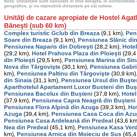
Notă: Distanţele sunt calculate în linie dreaptă, în conformitat
geografice, şi nu reprezintă distanţele pe căi rutiere.
Unităţi de cazare apropiate de Hostel Agat
Băneşti (sub 60 km)
Complex turistic Gclub din Breaza
(9,1 km),
Pen
Soare din Breaza
(9,1 km),
Pensiunea Slănic din
Pensiunea Naparis din Dobreşti
(28,2 km),
Hotel
(29,2 km),
Hotel Prahova Plaza din Ploieşti
(29,4
din Ploieşti
(29,5 km),
Pensiunea Marina din Sin
Nova din Târgovişte
(30,1 km),
Pensiunea Gabrie
km),
Pensiunea Paltinu din Târgovişte
(30,9 km)
din Sinaia
(31,1 km),
Pensiunea Ursul din Buşte
Aparthotelul Apartament Luxor Busteni din Buş
Pensiunea Bacolux din Buşteni
(37,8 km),
Hotel
(37,9 km),
Pensiunea Capra Neagră din Buşteni
Pensiunea Flora Alpină din Azuga
(39,3 km),
Hot
Azuga
(39,4 km),
Pensiunea Casa Coca din Azu
Pensiunea Casa Ardeleană din Predeal
(43,6 km
Nea din Predeal
(45,1 km),
Pensiunea Kasa Verd
km),
Pensiunea Arnica din Moieciu de Sus
(45,4