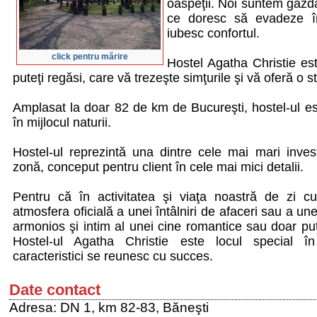
oaspeţii. Noi suntem gazda
ce doresc să evadeze în 
iubesc confortul.
click pentru mărire
Hostel Agatha Christie es
puteţi regăsi, care vă trezeşte simţurile şi vă oferă o 
Amplasat la doar 82 de km de Bucureşti, hostel-ul e
în mijlocul naturii.
Hostel-ul reprezintă una dintre cele mai mari inves
zonă, conceput pentru client în cele mai mici detalii.
Pentru că în activitatea şi viaţa noastră de zi 
atmosfera oficială a unei întâlniri de afaceri sau a une
armonios şi intim al unei cine romantice sau doar puţi
Hostel-ul Agatha Christie este locul special î
caracteristici se reunesc cu succes.
Date contact
Adresa: DN 1, km 82-83, Băneşti