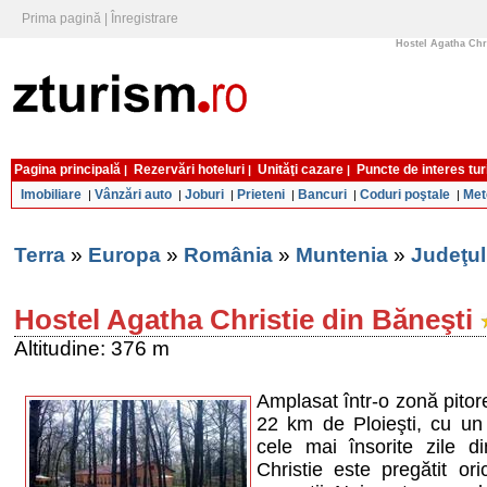
Prima pagină
|
Înregistrare
Hostel Agatha Chri
Pagina principală
Rezervări hoteluri
Unităţi cazare
Puncte de interes tur
|
|
|
Imobiliare
Vânzări auto
Joburi
Prieteni
Bancuri
Coduri poştale
Met
|
|
|
|
|
|
Terra
»
Europa
»
România
»
Muntenia
»
Judeţu
Hostel Agatha Christie din Băneşti
Altitudine: 376 m
Amplasat într-o zonă pitor
22 km de Ploieşti, cu un
cele mai însorite zile d
Christie este pregătit or