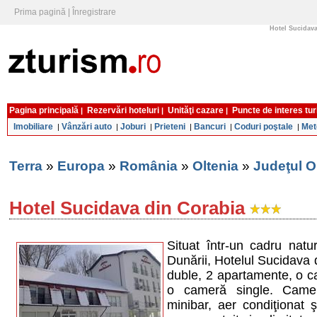
Prima pagină
|
Înregistrare
Hotel Sucidava
Pagina principală
Rezervări hoteluri
Unităţi cazare
Puncte de interes tur
|
|
|
Imobiliare
Vânzări auto
Joburi
Prieteni
Bancuri
Coduri poştale
Met
|
|
|
|
|
|
Terra
»
Europa
»
România
»
Oltenia
»
Judeţul O
Hotel Sucidava din Corabia
Situat într-un cadru natu
Dunării, Hotelul Sucidava
duble, 2 apartamente, o c
o cameră single. Came
minibar, aer condiţionat ş