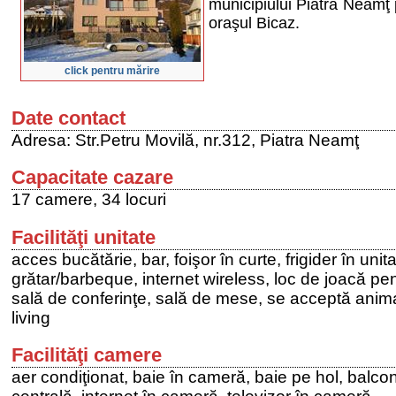
municipiului Piatra Neamţ
oraşul Bicaz.
click pentru mărire
Date contact
Adresa: Str.Petru Movilă, nr.312, Piatra Neamţ
Capacitate cazare
17 camere, 34 locuri
Facilităţi unitate
acces bucătărie, bar, foişor în curte, frigider în unit
grătar/barbeque, internet wireless, loc de joacă pen
sală de conferinţe, sală de mese, se acceptă anima
living
Facilităţi camere
aer condiţionat, baie în cameră, baie pe hol, balco