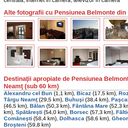
centrală, internet în cameră, televizor în cameră
Alte fotografii cu Pensiunea Belmonte din
Destinaţii apropiate de Pensiunea Belmont
Neamţ (sub 60 km)
Alexandru cel Bun
(1,1 km),
Bicaz
(17,5 km),
Ro
Târgu Neamţ
(29,5 km),
Buhuşi
(38,4 km),
Paşca
(46,5 km),
Bălan
(50,3 km),
Fântâna Mare
(52,3 k
km),
Spătăreşti
(54,0 km),
Borsec
(57,3 km),
Fălt
Comăneşti
(58,4 km),
Dolhasca
(58,6 km),
Gheor
Broşteni
(59,8 km)