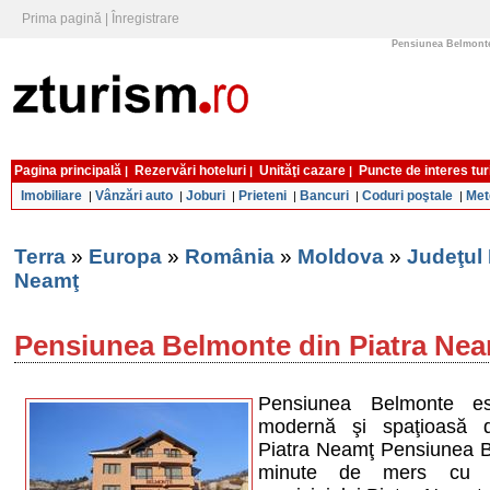
Prima pagină
|
Înregistrare
Pensiunea Belmonte 
Pagina principală
Rezervări hoteluri
Unităţi cazare
Puncte de interes tur
|
|
|
Imobiliare
Vânzări auto
Joburi
Prieteni
Bancuri
Coduri poştale
Met
|
|
|
|
|
|
Terra
»
Europa
»
România
»
Moldova
»
Judeţul
Neamţ
Pensiunea Belmonte din Piatra Ne
Pensiunea Belmonte e
modernă şi spaţioasă di
Piatra Neamţ Pensiunea B
minute de mers cu m