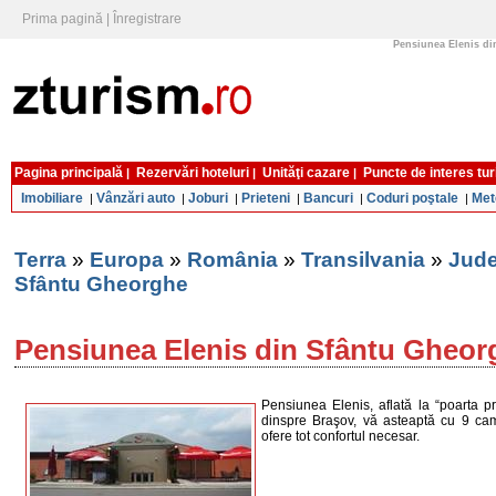
Prima pagină
|
Înregistrare
Pensiunea Elenis di
Pagina principală
Rezervări hoteluri
Unităţi cazare
Puncte de interes tur
|
|
|
Imobiliare
Vânzări auto
Joburi
Prieteni
Bancuri
Coduri poştale
Met
|
|
|
|
|
|
Terra
»
Europa
»
România
»
Transilvania
»
Jude
Sfântu Gheorghe
Pensiunea Elenis din Sfântu Gheo
Pensiunea Elenis, aflată la “poarta pr
dinspre Braşov, vă asteaptă cu 9 c
ofere tot confortul necesar.