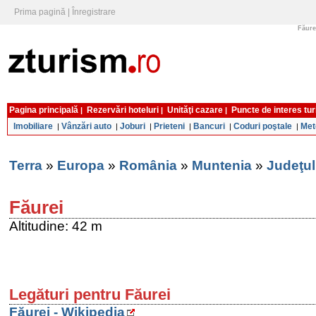
Prima pagină
|
Înregistrare
Făurei
Pagina principală
Rezervări hoteluri
Unităţi cazare
Puncte de interes tur
|
|
|
Imobiliare
Vânzări auto
Joburi
Prieteni
Bancuri
Coduri poştale
Met
|
|
|
|
|
|
Terra
»
Europa
»
România
»
Muntenia
»
Judeţul
Făurei
Altitudine: 42 m
Legături pentru Făurei
Făurei - Wikipedia