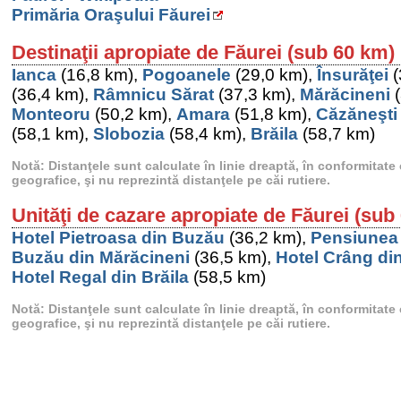
Primăria Oraşului Făurei
Destinaţii apropiate de Făurei (sub 60 km)
Ianca
(16,8 km),
Pogoanele
(29,0 km),
Însurăţei
(
(36,4 km),
Râmnicu Sărat
(37,3 km),
Mărăcineni
(
Monteoru
(50,2 km),
Amara
(51,8 km),
Căzăneşti
(58,1 km),
Slobozia
(58,4 km),
Brăila
(58,7 km)
Notă: Distanţele sunt calculate în linie dreaptă, în conformitat
geografice, şi nu reprezintă distanţele pe căi rutiere.
Unităţi de cazare apropiate de Făurei (sub
Hotel Pietroasa din Buzău
(36,2 km),
Pensiunea 
Buzău din Mărăcineni
(36,5 km),
Hotel Crâng di
Hotel Regal din Brăila
(58,5 km)
Notă: Distanţele sunt calculate în linie dreaptă, în conformitat
geografice, şi nu reprezintă distanţele pe căi rutiere.