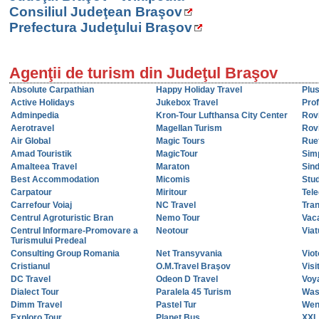
Consiliul Judeţean Braşov
Prefectura Judeţului Braşov
Agenţii de turism din Judeţul Braşov
Absolute Carpathian
Happy Holiday Travel
Plus
Active Holidays
Jukebox Travel
Pro
Adminpedia
Kron-Tour Lufthansa City Center
Rovi
Aerotravel
Magellan Turism
Rovi
Air Global
Magic Tours
Rue
Amad Touristik
MagicTour
Simp
Amalteea Travel
Maraton
Sin
Best Accommodation
Micomis
Stu
Carpatour
Miritour
Tele
Carrefour Voiaj
NC Travel
Tran
Centrul Agroturistic Bran
Nemo Tour
Vac
Centrul Informare-Promovare a
Neotour
Viat
Turismului Predeal
Consulting Group Romania
Net Transyvania
Viot
Cristianul
O.M.Travel Braşov
Visi
DC Travel
Odeon D Travel
Voy
Dialect Tour
Paralela 45 Turism
Was
Dimm Travel
Pastel Tur
Wen
Exploro Tour
Planet Bus
XXL