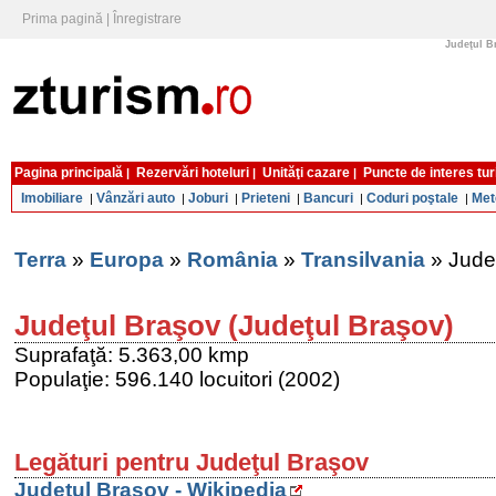
Prima pagină
|
Înregistrare
Judeţul Br
Pagina principală
Rezervări hoteluri
Unităţi cazare
Puncte de interes tur
|
|
|
Imobiliare
Vânzări auto
Joburi
Prieteni
Bancuri
Coduri poştale
Met
|
|
|
|
|
|
Terra
»
Europa
»
România
»
Transilvania
» Jude
Judeţul Braşov (Judeţul Braşov)
Suprafaţă: 5.363,00 kmp
Populaţie: 596.140 locuitori (2002)
Legături pentru Judeţul Braşov
Judeţul Braşov - Wikipedia