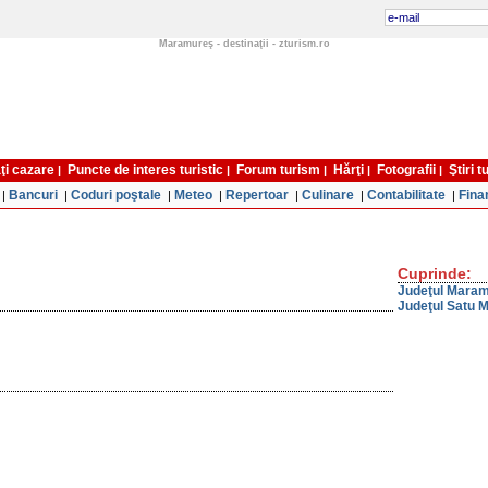
Maramureş - destinaţii - zturism.ro
ţi cazare
Puncte de interes turistic
Forum turism
Hărţi
Fotografii
Ştiri 
|
|
|
|
|
Bancuri
Coduri poştale
Meteo
Repertoar
Culinare
Contabilitate
Fina
|
|
|
|
|
|
|
Cuprinde:
Judeţul Mara
Judeţul Satu 