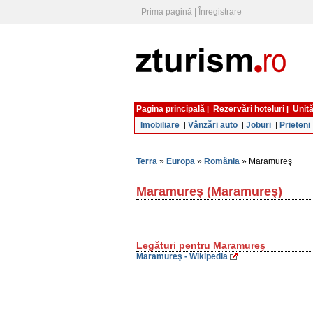
Prima pagină
|
Înregistrare
Pagina principală
Rezervări hoteluri
Unită
|
|
Imobiliare
Vânzări auto
Joburi
Prieteni
|
|
|
Terra
»
Europa
»
România
» Maramureş
Maramureş (Maramureş)
Legături pentru Maramureş
Maramureş - Wikipedia