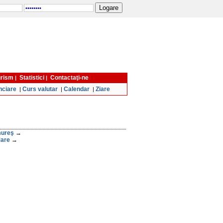
turism
Statistici
Contactaţi-ne
|
|
nciare
Curs valutar
Calendar
Ziare
|
|
|
mureş
→
Mare
→