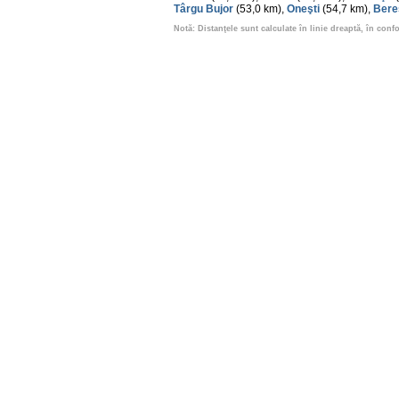
Târgu Bujor
(53,0 km),
Oneşti
(54,7 km),
Bere
Notă: Distanţele sunt calculate în linie dreaptă, în conf