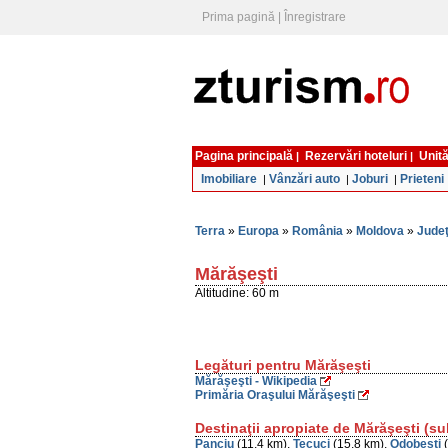
Prima pagină
|
Înregistrare
Pagina principală
Rezervări hoteluri
Unită
|
|
Imobiliare
Vânzări auto
Joburi
Prieteni
|
|
|
Terra
»
Europa
»
România
»
Moldova
»
Judeţ
Mărăşeşti
Altitudine: 60 m
Legături pentru Mărăşeşti
Mărăşeşti - Wikipedia
Primăria Oraşului Mărăşeşti
Destinaţii apropiate de Mărăşeşti (s
Panciu
(11,4 km),
Tecuci
(15,8 km),
Odobeşti
(