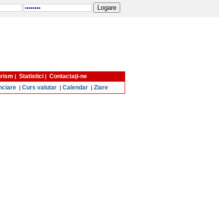
turism
Statistici
Contactaţi-ne
|
|
nciare
Curs valutar
Calendar
Ziare
|
|
|