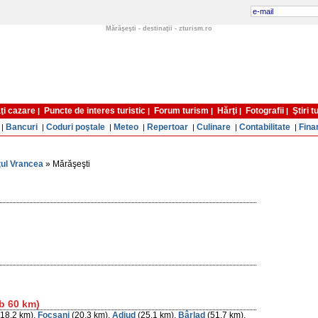
Mărăşeşti - destinaţii - zturism.ro
ţi cazare
Puncte de interes turistic
Forum turism
Hărţi
Fotografii
Ştiri 
|
|
|
|
|
Bancuri
Coduri poştale
Meteo
Repertoar
Culinare
Contabilitate
Fina
|
|
|
|
|
|
|
ul Vrancea
» Mărăşeşti
ub 60 km)
18,2 km),
Focşani
(20,3 km),
Adjud
(25,1 km),
Bârlad
(51,7 km),