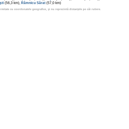
şti
(56,3 km),
Râmnicu Sărat
(57,0 km)
ormitate cu coordonatele geografice, şi nu reprezintă distanţele pe căi rutiere.