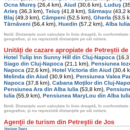
Ocna Mureş
(26,4 km),
Aiud
(30,6 km),
Luduş
(35
Arieş
(36,3 km),
Teiuş
(41,8 km),
Sărmaşu
(43,2 
Blaj
(49,3 km),
Câmpeni
(52,5 km),
Gherla
(53,5 
Târnăveni
(56,4 km),
Huedin
(57,2 km),
Alba Iulia
Notă: Distanţele sunt calculate în linie dreaptă, în conformitat
geografice, şi nu reprezintă distanţele pe căi rutiere.
Unităţi de cazare apropiate de Petreştii d
Hotel Tulip Inn Sunny Hill din Cluj-Napoca
(16,3
Siago din Cluj-Napoca
(21,1 km),
Pensiunea Iozef
Napoca
(22,6 km),
Hotel Victoria din Aiud
(30,4 
Melinda din Aiud
(30,9 km),
Pensiunea Valea Para
Napoca
(37,8 km),
Cabana Moţilor din Cluj-Nap
Pensiunea Ara din Alba Iulia
(53,8 km),
Pensiune
Iulia
(55,9 km),
Pensiunea MaryLou din Alba Iuli
Notă: Distanţele sunt calculate în linie dreaptă, în conformitat
geografice, şi nu reprezintă distanţele pe căi rutiere.
Agenţii de turism din Petreştii de Jos
Horizon Tours