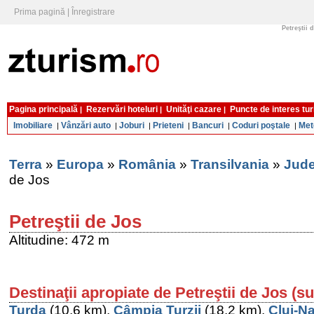
Prima pagină
|
Înregistrare
Petreştii d
Pagina principală
Rezervări hoteluri
Unităţi cazare
Puncte de interes tur
|
|
|
Imobiliare
Vânzări auto
Joburi
Prieteni
Bancuri
Coduri poştale
Met
|
|
|
|
|
|
Terra
»
Europa
»
România
»
Transilvania
»
Jude
de Jos
Petreştii de Jos
Altitudine: 472 m
Destinaţii apropiate de Petreştii de Jos (s
Turda
(10,6 km),
Câmpia Turzii
(18,2 km),
Cluj-N