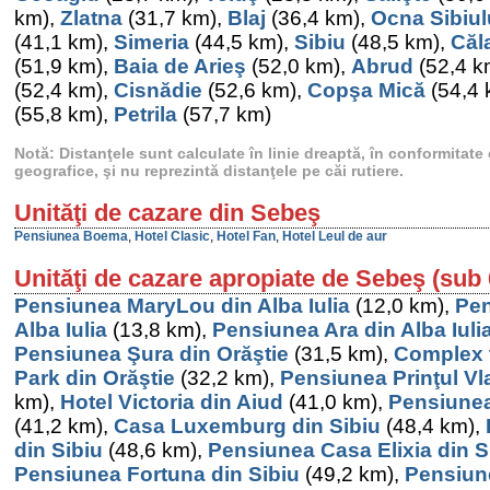
km),
Zlatna
(31,7 km),
Blaj
(36,4 km),
Ocna Sibiul
(41,1 km),
Simeria
(44,5 km),
Sibiu
(48,5 km),
Căl
(51,9 km),
Baia de Arieş
(52,0 km),
Abrud
(52,4 k
(52,4 km),
Cisnădie
(52,6 km),
Copşa Mică
(54,4 
(55,8 km),
Petrila
(57,7 km)
Notă: Distanţele sunt calculate în linie dreaptă, în conformitat
geografice, şi nu reprezintă distanţele pe căi rutiere.
Unităţi de cazare din Sebeş
Pensiunea Boema
,
Hotel Clasic
,
Hotel Fan
,
Hotel Leul de aur
Unităţi de cazare apropiate de Sebeş (sub
Pensiunea MaryLou din Alba Iulia
(12,0 km),
Pen
Alba Iulia
(13,8 km),
Pensiunea Ara din Alba Iuli
Pensiunea Şura din Orăştie
(31,5 km),
Complex t
Park din Orăştie
(32,2 km),
Pensiunea Prinţul Vla
km),
Hotel Victoria din Aiud
(41,0 km),
Pensiunea
(41,2 km),
Casa Luxemburg din Sibiu
(48,4 km),
din Sibiu
(48,6 km),
Pensiunea Casa Elixia din S
Pensiunea Fortuna din Sibiu
(49,2 km),
Pensiun