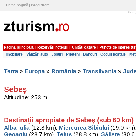
Prima pagină
|
Înregistrare
Sebeş
Pagina principală
Rezervări hoteluri
Unităţi cazare
Puncte de interes tur
|
|
|
Imobiliare
Vânzări auto
Joburi
Prieteni
Bancuri
Coduri poştale
Met
|
|
|
|
|
|
Terra
»
Europa
»
România
»
Transilvania
»
Jude
Sebeş
Altitudine: 253 m
Destinaţii apropiate de Sebeş (sub 60 km)
Alba Iulia
(12,3 km),
Miercurea Sibiului
(19,0 km)
Geoagiu
(28,7 km),
Teiuş
(28,8 km),
Sălişte
(30,6