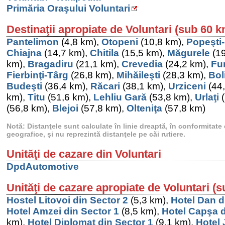
Primăria Oraşului Voluntari
Destinaţii apropiate de Voluntari (sub 60 k
Pantelimon
(4,8 km),
Otopeni
(10,8 km),
Popeşti
Chiajna
(14,7 km),
Chitila
(15,5 km),
Măgurele
(19
km),
Bragadiru
(21,1 km),
Crevedia
(24,2 km),
Fu
Fierbinţi-Târg
(26,8 km),
Mihăileşti
(28,3 km),
Bol
Budeşti
(36,4 km),
Răcari
(38,1 km),
Urziceni
(44
km),
Titu
(51,6 km),
Lehliu Gară
(53,8 km),
Urlaţi
(
(56,8 km),
Blejoi
(57,8 km),
Olteniţa
(57,8 km)
Notă: Distanţele sunt calculate în linie dreaptă, în conformitat
geografice, şi nu reprezintă distanţele pe căi rutiere.
Unităţi de cazare din Voluntari
DpdAutomotive
Unităţi de cazare apropiate de Voluntari (
Hostel Litovoi din Sector 2
(5,3 km),
Hotel Dan d
Hotel Amzei din Sector 1
(8,5 km),
Hotel Capşa d
km),
Hotel Diplomat din Sector 1
(9,1 km),
Hotel 