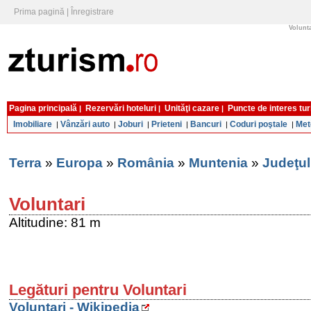
Prima pagină
|
Înregistrare
Volunta
Pagina principală
Rezervări hoteluri
Unităţi cazare
Puncte de interes tur
|
|
|
Imobiliare
Vânzări auto
Joburi
Prieteni
Bancuri
Coduri poştale
Met
|
|
|
|
|
|
Terra
»
Europa
»
România
»
Muntenia
»
Judeţul 
Voluntari
Altitudine: 81 m
Legături pentru Voluntari
Voluntari - Wikipedia