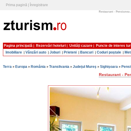
Prima pagină
|
Înregistrare
Restaurant - Pensiunea J
Pagina principală
Rezervări hoteluri
Unităţi cazare
Puncte de interes tur
|
|
|
Imobiliare
Vânzări auto
Joburi
Prieteni
Bancuri
Coduri poştale
Met
|
|
|
|
|
|
Terra
Europa
România
Transilvania
Judeţul Mureş
Sighişoara
Pensi
»
»
»
»
»
»
Restaurant - Pe