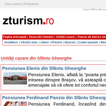
Prima pagină
|
Înregistrare
Cazare Sfântu Gheorgh
Pagina principală
Rezervări hoteluri
Unităţi cazare
Puncte de interes tur
|
|
|
Imobiliare
Vânzări auto
Joburi
Prieteni
Bancuri
Coduri poştale
Met
|
|
|
|
|
|
Unităţi cazare din Sfântu Gheorghe
Pensiunea Elenis din Sfântu Gheorghe
Pensiunea Elenis, aflată la “poarta prin
intrarea dinspre Braşov, vă asteaptă
amenajate să vă ofere tot confortul ne
Pensiunea Ferdinand Panzio din Sfântu Gheor
Pensiunea Ferdinand, începînd di