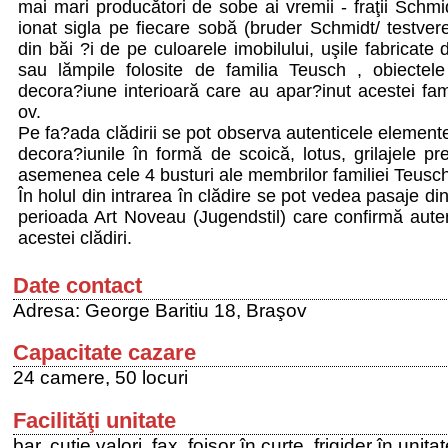
mai mari producători de sobe ai vremii - fraţii Schmid
ionat sigla pe fiecare sobă (bruder Schmidt/ testve
din băi ?i de pe culoarele imobilului, uşile fabricate
sau lămpile folosite de familia Teusch , obiectel
decora?iune interioară care au apar?inut acestei fam
ov.
Pe fa?ada clădirii se pot observa autenticele eleme
decora?iunile în formă de scoică, lotus, grilajele p
asemenea cele 4 busturi ale membrilor familiei Teusch
În holul din intrarea în clădire se pot vedea pasaje din
perioada Art Noveau (Jugendstil) care confirmă autent
acestei clădiri.
Date contact
Adresa: George Baritiu 18, Braşov
Capacitate cazare
24 camere, 50 locuri
Facilităţi unitate
bar, cutie valori, fax, foişor în curte, frigider în unit