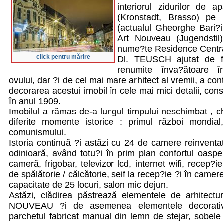
interiorul zidurilor de a
(Kronstadt, Brasso) pe 
(actualul Gheorghe Bari?iu
Art Nouveau (Jugendstil)
nume?te Residence Centra
click pentru mărire
Dl. TEUSCH ajutat de fi
renumite înva?ătoare 
ovului, dar ?i de cel mai mare arhitect al vremii, a cont
decorarea acestui imobil în cele mai mici detalii, cons
în anul 1909.
Imobilul a rămas de-a lungul timpului neschimbat , ch
diferite momente istorice : primul război mondial
comunismului.
Istoria continuă ?i astăzi cu 24 de camere reinventate
odinioară, având totu?i în prim plan confortul oaspe?i
cameră, frigobar, televizor lcd, internet wifi, recep?
de spălătorie / călcătorie, seif la recep?ie ?i în camer
capacitate de 25 locuri, salon mic dejun.
Astăzi, clădirea păstrează elementele de arhitect
NOUVEAU ?i de asemenea elementele decorative
parchetul fabricat manual din lemn de stejar, sobel