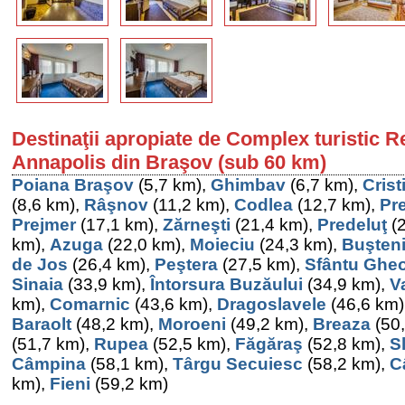
Destinaţii apropiate de Complex turistic 
Annapolis din Braşov (sub 60 km)
Poiana Braşov
(5,7 km),
Ghimbav
(6,7 km),
Crist
(8,6 km),
Râşnov
(11,2 km),
Codlea
(12,7 km),
Pr
Prejmer
(17,1 km),
Zărneşti
(21,4 km),
Predeluţ
(2
km),
Azuga
(22,0 km),
Moieciu
(24,3 km),
Buşten
de Jos
(26,4 km),
Peştera
(27,5 km),
Sfântu Ghe
Sinaia
(33,9 km),
Întorsura Buzăului
(34,9 km),
V
km),
Comarnic
(43,6 km),
Dragoslavele
(46,6 km)
Baraolt
(48,2 km),
Moroeni
(49,2 km),
Breaza
(50
(51,7 km),
Rupea
(52,5 km),
Făgăraş
(52,8 km),
S
Câmpina
(58,1 km),
Târgu Secuiesc
(58,2 km),
C
km),
Fieni
(59,2 km)