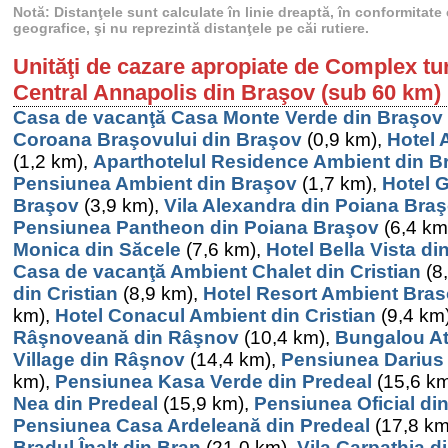
Notă: Distanţele sunt calculate în linie dreaptă, în conformitat
geografice, şi nu reprezintă distanţele pe căi rutiere.
Unităţi de cazare apropiate de Complex tu
Central Annapolis din Braşov (sub 60 km)
Casa de vacanţă Casa Monte Verde din Braşov
Coroana Braşovului din Braşov
(0,9 km),
Hotel 
(1,2 km),
Aparthotelul Residence Ambient din B
Pensiunea Ambient din Braşov
(1,7 km),
Hotel 
Braşov
(3,9 km),
Vila Alexandra din Poiana Bra
Pensiunea Pantheon din Poiana Braşov
(6,4 km
Monica din Săcele
(7,6 km),
Hotel Bella Vista di
Casa de vacanţă Ambient Chalet din Cristian
(8
din Cristian
(8,9 km),
Hotel Resort Ambient Braso
km),
Hotel Conacul Ambient din Cristian
(9,4 km
Râşnoveană din Râşnov
(10,4 km),
Bungalou At
Village din Râşnov
(14,4 km),
Pensiunea Darius 
km),
Pensiunea Kasa Verde din Predeal
(15,6 k
Nea din Predeal
(15,9 km),
Pensiunea Oficial di
Pensiunea Casa Ardeleană din Predeal
(17,8 km
Bradul Înalt din Bran
(21,0 km),
Vila Carpathia d