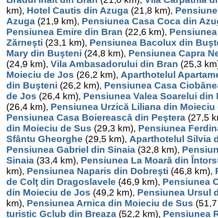
km),
Hotel Cautis din Azuga
(21,8 km),
Pensiunea
Azuga
(21,9 km),
Pensiunea Casa Coca din Azu
Pensiunea Emire din Bran
(22,6 km),
Pensiunea 
Zărneşti
(23,1 km),
Pensiunea Bacolux din Buşt
Mary din Buşteni
(24,8 km),
Pensiunea Capra Ne
(24,9 km),
Vila Ambasadorului din Bran
(25,3 km
Moieciu de Jos
(26,2 km),
Aparthotelul Apartam
din Buşteni
(26,2 km),
Pensiunea Casa Ciobăne
de Jos
(26,4 km),
Pensiunea Valea Soarelui din
(26,4 km),
Pensiunea Urzică Liliana din Moieciu
Pensiunea Casa Boierească din Peştera
(27,5 
din Moieciu de Sus
(29,3 km),
Pensiunea Ferdin
Sfântu Gheorghe
(29,5 km),
Aparthotelul Silvia 
Pensiunea Gabriel din Sinaia
(32,8 km),
Pensiun
Sinaia
(33,4 km),
Pensiunea La Moară din Întors
km),
Pensiunea Naparis din Dobreşti
(46,8 km),
de Colţ din Dragoslavele
(46,9 km),
Pensiunea C
din Moieciu de Jos
(49,2 km),
Pensiunea Ursul d
km),
Pensiunea Arnica din Moieciu de Sus
(51,7
turistic Gclub din Breaza
(52,2 km),
Pensiunea R