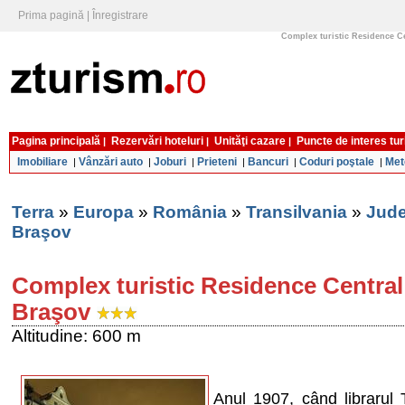
Prima pagină
|
Înregistrare
Complex turistic Residence Ce
Pagina principală
Rezervări hoteluri
Unităţi cazare
Puncte de interes tur
|
|
|
Imobiliare
Vânzări auto
Joburi
Prieteni
Bancuri
Coduri poştale
Met
|
|
|
|
|
|
Terra
»
Europa
»
România
»
Transilvania
»
Jude
Braşov
Complex turistic Residence Central
Braşov
Altitudine: 600 m
Anul 1907, când librarul