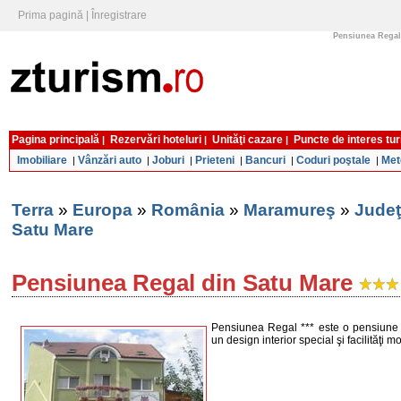
Prima pagină
|
Înregistrare
Pensiunea Regal 
Pagina principală
Rezervări hoteluri
Unităţi cazare
Puncte de interes tur
|
|
|
Imobiliare
Vânzări auto
Joburi
Prieteni
Bancuri
Coduri poştale
Met
|
|
|
|
|
|
Terra
»
Europa
»
România
»
Maramureş
»
Judeţ
Satu Mare
Pensiunea Regal din Satu Mare
Pensiunea Regal *** este o pensiune n
un design interior special şi facilităţi 