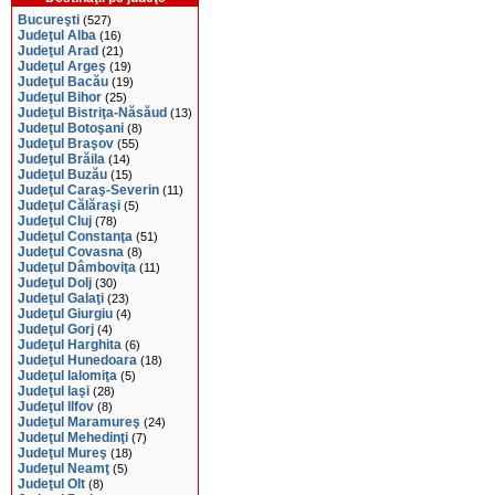
Bucureşti
(527)
Judeţul Alba
(16)
Judeţul Arad
(21)
Judeţul Argeş
(19)
Judeţul Bacău
(19)
Judeţul Bihor
(25)
Judeţul Bistriţa-Năsăud
(13)
Judeţul Botoşani
(8)
Judeţul Braşov
(55)
Judeţul Brăila
(14)
Judeţul Buzău
(15)
Judeţul Caraş-Severin
(11)
Judeţul Călăraşi
(5)
Judeţul Cluj
(78)
Judeţul Constanţa
(51)
Judeţul Covasna
(8)
Judeţul Dâmboviţa
(11)
Judeţul Dolj
(30)
Judeţul Galaţi
(23)
Judeţul Giurgiu
(4)
Judeţul Gorj
(4)
Judeţul Harghita
(6)
Judeţul Hunedoara
(18)
Judeţul Ialomiţa
(5)
Judeţul Iaşi
(28)
Judeţul Ilfov
(8)
Judeţul Maramureş
(24)
Judeţul Mehedinţi
(7)
Judeţul Mureş
(18)
Judeţul Neamţ
(5)
Judeţul Olt
(8)