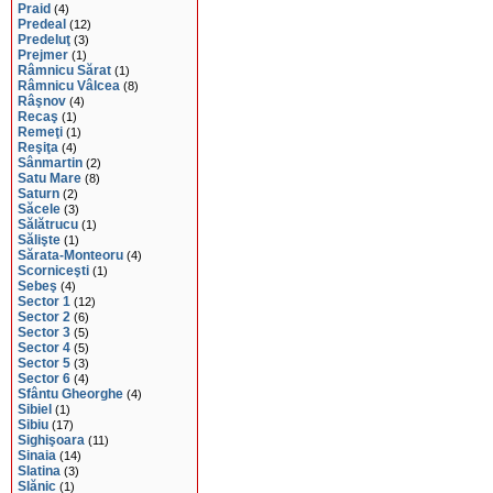
Praid
(4)
Predeal
(12)
Predeluţ
(3)
Prejmer
(1)
Râmnicu Sărat
(1)
Râmnicu Vâlcea
(8)
Râşnov
(4)
Recaş
(1)
Remeţi
(1)
Reşiţa
(4)
Sânmartin
(2)
Satu Mare
(8)
Saturn
(2)
Săcele
(3)
Sălătrucu
(1)
Sălişte
(1)
Sărata-Monteoru
(4)
Scorniceşti
(1)
Sebeş
(4)
Sector 1
(12)
Sector 2
(6)
Sector 3
(5)
Sector 4
(5)
Sector 5
(3)
Sector 6
(4)
Sfântu Gheorghe
(4)
Sibiel
(1)
Sibiu
(17)
Sighişoara
(11)
Sinaia
(14)
Slatina
(3)
Slănic
(1)