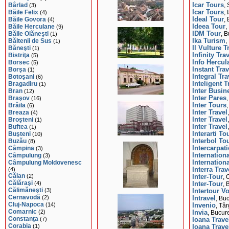
Bârlad
Icar Tours
(3)
,
Băile Felix
Icar Tours
(4)
, 
Băile Govora
Ideal Tour
(4)
,
Băile Herculane
Ideea Tour
(9)
,
Băile Olăneşti
IDM Tour
(1)
, B
Băltenii de Sus
Ika Turism
(1)
,
Băneşti
Il Vulture T
(1)
Bistriţa
Infinity Tra
(5)
Borsec
Info Hercul
(5)
Borşa
Instant Tra
(1)
Botoşani
Integral Tra
(6)
Bragadiru
Inteligent T
(1)
Bran
Inter Busin
(12)
Braşov
Inter Pares
(16)
,
Brăila
Inter Tours
(6)
Breaza
Inter Travel
(4)
Broşteni
Inter Travel
(1)
Buftea
Inter Travel
(1)
Buşteni
Interarti To
(10)
Buzău
Interbol To
(8)
Câmpina
Intercarpati
(3)
Câmpulung
Internation
(3)
Câmpulung Moldovenesc
Internation
(4)
Interra Trav
Călan
(2)
Inter-Tour
, 
Călăraşi
(4)
Inter-Tour
, 
Călimăneşti
(3)
Intertour V
Cernavodă
(2)
Intravel
, Buc
Cluj-Napoca
(14)
Invenio
, Tâ
Comarnic
(2)
Invia
, Bucure
Constanţa
(7)
Ioana Trave
Corabia
(1)
Ioana Trave