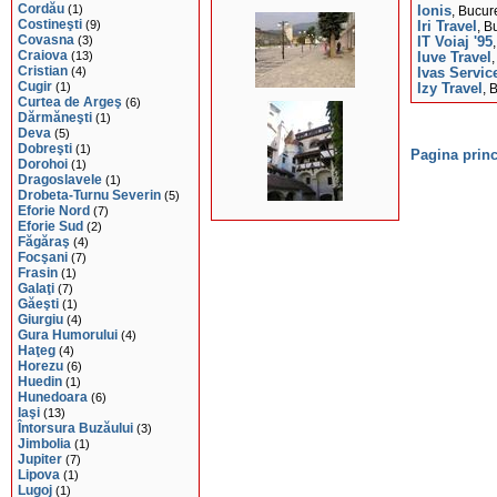
Cordău
(1)
Ionis
, Bucur
Costineşti
(9)
Iri Travel
, B
Covasna
(3)
IT Voiaj '95
Craiova
(13)
Iuve Travel
Cristian
(4)
Ivas Servic
Cugir
(1)
Izy Travel
, 
Curtea de Argeş
(6)
Dărmăneşti
(1)
Deva
(5)
Dobreşti
(1)
Pagina princ
Dorohoi
(1)
Dragoslavele
(1)
Drobeta-Turnu Severin
(5)
Eforie Nord
(7)
Eforie Sud
(2)
Făgăraş
(4)
Focşani
(7)
Frasin
(1)
Galaţi
(7)
Găeşti
(1)
Giurgiu
(4)
Gura Humorului
(4)
Haţeg
(4)
Horezu
(6)
Huedin
(1)
Hunedoara
(6)
Iaşi
(13)
Întorsura Buzăului
(3)
Jimbolia
(1)
Jupiter
(7)
Lipova
(1)
Lugoj
(1)