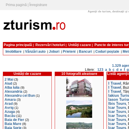
Prima pagină
|
Înregistrare
Agenţii de turism, destinaţii şi 
Pagina principală
Rezervări hoteluri
Unităţi cazare
Puncte de interes tur
|
|
|
Imobiliare
Vânzări auto
Joburi
Prieteni
Bancuri
Coduri poştale
Met
|
|
|
|
|
|
1.329 agen
Litere:
123
a
b
c
d
e
f
g
Unităţi de cazare
10 fotografii aleatoare
Listă agenţi
2 Mai
(3)
Aiud
I Travel
(2)
, Râ
Alba Iulia
I Travel
(9)
, Bu
Alexandria
I Travel
(2)
, Tâ
Alexandru cel Bun
Iakius Turi
(1)
Amara
Iason Turi
(3)
Arad
Ibis Tours
(9)
,
Avrig
Icar Tours
(1)
,
Azuga
Icar Tours
(4)
, 
Bacău
Icar Tours
(11)
,
Baia de Fier
Icar Tours
(2)
,
Baia Mare
Icar Tours
(8)
,
Baia Sprie
Icar Tours
(3)
,