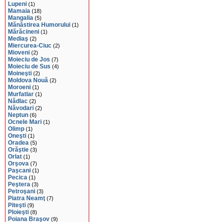
Lupeni
(1)
Mamaia
(18)
Mangalia
(5)
Mănăstirea Humorului
(1)
Mărăcineni
(1)
Mediaş
(2)
Miercurea-Ciuc
(2)
Mioveni
(2)
Moieciu de Jos
(7)
Moieciu de Sus
(4)
Moineşti
(2)
Moldova Nouă
(2)
Moroeni
(1)
Murfatlar
(1)
Nădlac
(2)
Năvodari
(2)
Neptun
(6)
Ocnele Mari
(1)
Olimp
(1)
Oneşti
(1)
Oradea
(5)
Orăştie
(3)
Orlat
(1)
Orşova
(7)
Paşcani
(1)
Pecica
(1)
Peştera
(3)
Petroşani
(3)
Piatra Neamţ
(7)
Piteşti
(9)
Ploieşti
(8)
Poiana Braşov
(9)