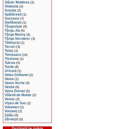
Slănic Moldova
(2)
Slobozia
(2)
Sovata
(2)
Spătăreşti
(1)
Suceava
(7)
Ştefăneşti
(1)
Târgovişte
(5)
Târgu Jiu
(5)
Târgu Mureş
(4)
Târgu Secuiesc
(3)
Tălmaciu
(1)
Tecuci
(3)
Teiuş
(1)
Timişoara
(14)
Tismana
(1)
Tulcea
(5)
Turda
(8)
Uricani
(1)
Valea Doftanei
(2)
Vama
(1)
Vama Veche
(5)
Vaslui
(6)
Vatra Dornei
(5)
Vălenii de Munte
(2)
Venus
(3)
Vişeu de Sus
(2)
Voluntari
(1)
Voroneţ
(2)
Zalău
(5)
Zărneşti
(5)
Destinaţii pe judeţe